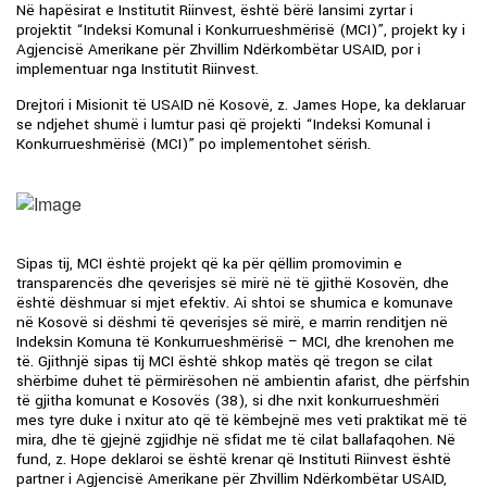
Në hapësirat e Institutit Riinvest, është bërë lansimi zyrtar i
projektit “Indeksi Komunal i Konkurrueshmërisë (MCI)”, projekt ky i
Agjencisë Amerikane për Zhvillim Ndërkombëtar USAID, por i
implementuar nga Institutit Riinvest.
Drejtori i Misionit të USAID në Kosovë, z. James Hope, ka deklaruar
se ndjehet shumë i lumtur pasi që projekti “Indeksi Komunal i
Konkurrueshmërisë (MCI)” po implementohet sërish.
Sipas tij, MCI është projekt që ka për qëllim promovimin e
transparencës dhe qeverisjes së mirë në të gjithë Kosovën, dhe
është dëshmuar si mjet efektiv. Ai shtoi se shumica e komunave
në Kosovë si dëshmi të qeverisjes së mirë, e marrin renditjen në
Indeksin Komuna të Konkurrueshmërisë – MCI, dhe krenohen me
të. Gjithnjë sipas tij MCI është shkop matës që tregon se cilat
shërbime duhet të përmirësohen në ambientin afarist, dhe përfshin
të gjitha komunat e Kosovës (38), si dhe nxit konkurrueshmëri
mes tyre duke i nxitur ato që të këmbejnë mes veti praktikat më të
mira, dhe të gjejnë zgjidhje në sfidat me të cilat ballafaqohen. Në
fund, z. Hope deklaroi se është krenar që Instituti Riinvest është
partner i Agjencisë Amerikane për Zhvillim Ndërkombëtar USAID,