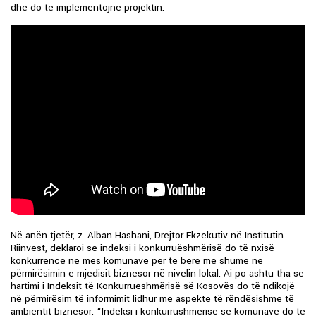
dhe do të implementojnë projektin.
Në anën tjetër, z. Alban Hashani, Drejtor Ekzekutiv në Institutin
Riinvest, deklaroi se indeksi i konkurruëshmërisë do të nxisë
konkurrencë në mes komunave për të bërë më shumë në
përmirësimin e mjedisit biznesor në nivelin lokal. Ai po ashtu tha se
hartimi i Indeksit të Konkurrueshmërisë së Kosovës do të ndikojë
në përmirësim të informimit lidhur me aspekte të rëndësishme të
ambientit biznesor. “Indeksi i konkurrushmërisë së komunave do të