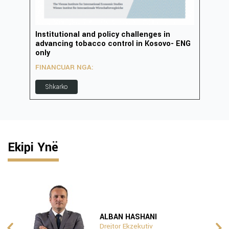
Institutional and policy challenges in
Zhvi
advancing tobacco control in Kosovo- ENG
inov
only
FIN
FINANCUAR NGA:
S
Shkarko
Ekipi Ynë
ALBAN HASHANI
Drejtor Ekzekutiv