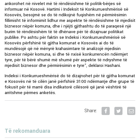
ankorohet në nivelet më të rëndësishme të politik-bërjes së
informuar në Kosovë. Hartimi i Indeksit të Konkurrueshmërisë së
Kosovës, besojmë se do të ndikojnë fuqishëm në përmirësimin
fillimisht të informimit lidhur me aspekte të rëndësishme të mjedisit
biznesor nëpër komuna, dhe i njëjti gjithashtu do të paraqesë një
burim të rëndësishëm të të dhënave për të dizajnuar politikat
publike. Po ashtu për faktin se Indeksi i Konkurrueshmërisë së
Kosovës përfshinë të gjitha komunat e Kosovës ai do të
mundësojë që në mënyrë krahasimtare të analizojë mjedisin
biznesor nëpër komuna, si dhe të nxisë konkurrencën ndërmjet
tyre, për të bërë shumë më shumë për aspekte të ndryshme të
mjedisit biznesor dhe përmirësimin e tyre”, deklaroi Hashani.
Indeksi i Konkurrueshmërisë do të dizajnohet për të gjitha komunat
e Kosovës në të cilën janë përfshirë 3100 ndërmarrje dhe grupe të
fokusit për të marrë disa indikatorë cilësorë që janë vështirë të
arritshme përmes anketës.
Share:
Të rekomanduara