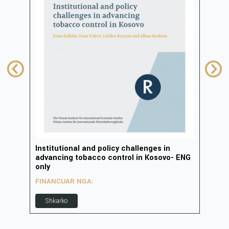
Institutional and policy challenges in
Zhvi
advancing tobacco control in Kosovo- ENG
inov
only
FIN
FINANCUAR NGA:
S
Shkarko