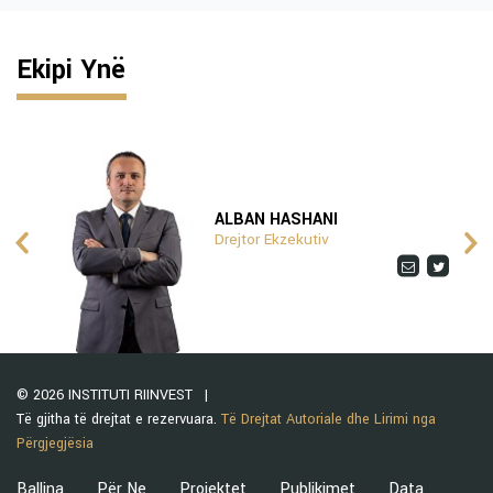
Ekipi Ynë
ALBAN HASHANI
Drejtor Ekzekutiv
© 2026 INSTITUTI RIINVEST
Të gjitha të drejtat e rezervuara.
Të Drejtat Autoriale dhe Lirimi nga
Përgjegjësia
Ballina
Për Ne
Projektet
Publikimet
Data