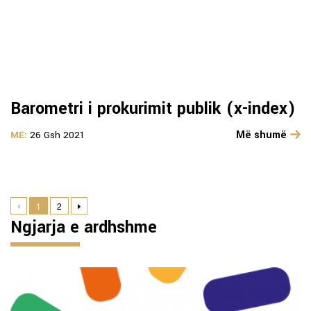
Barometri i prokurimit publik (x-index)
Më shumë
ME:
26 Gsh 2021
1
2
Ngjarja e ardhshme