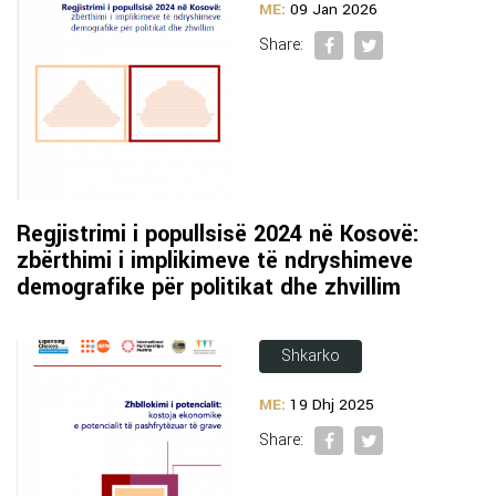
ME:
09 Jan 2026
Share:
Regjistrimi i popullsisë 2024 në Kosovë:
zbërthimi i implikimeve të ndryshimeve
demografike për politikat dhe zhvillim
Shkarko
ME:
19 Dhj 2025
Share: