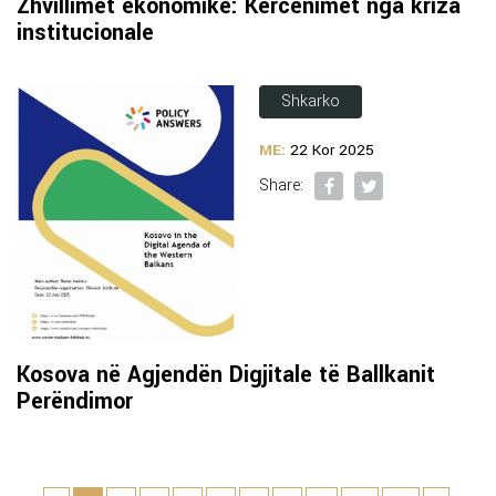
Zhvillimet ekonomike: Kërcënimet nga kriza
institucionale
Shkarko
ME:
22 Kor 2025
Share:
Kosova në Agjendën Digjitale të Ballkanit
Perëndimor