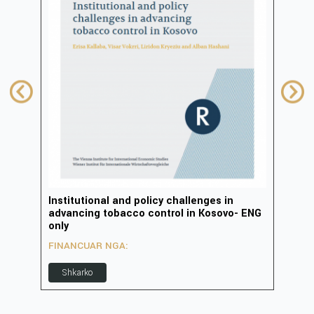
Institutional and policy challenges in
Zhvi
advancing tobacco control in Kosovo- ENG
inov
only
FIN
FINANCUAR NGA:
S
Shkarko