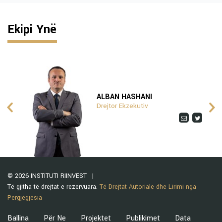
Ekipi Ynë
ALBAN HASHANI
Drejtor Ekzekutiv
© 2026 INSTITUTI RIINVEST
Të gjitha të drejtat e rezervuara.
Të Drejtat Autoriale dhe Lirimi nga
Përgjegjësia
Ballina
Për Ne
Projektet
Publikimet
Data