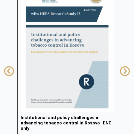
Institutional and policy challenges in
Zhvi
advancing tobacco control in Kosovo- ENG
inov
only
FIN