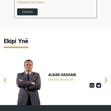
FINANCUAR NGA:
S
Shkarko
Ekipi Ynë
ALBAN HASHANI
Drejtor Ekzekutiv