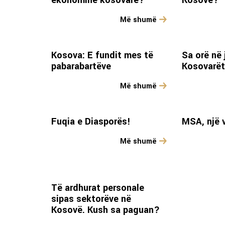
ekonominë kosovare?
Kosovë?
Më shumë
Kosova: E fundit mes të
Sa orë në 
pabarabartëve
Kosovarë
Më shumë
Fuqia e Diasporës!
MSA, një v
Më shumë
Të ardhurat personale
sipas sektorëve në
Kosovë. Kush sa paguan?