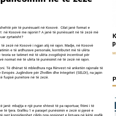
shehtë për të punësuarit në Kosovë. Cilat janë format e
it në Kosovë me rajonin? A janë të punësuarit në të zezë më
K
uar zyrtarisht?
p
 të zezë në Kosovë i ngjan atij në rajon. Madje, në Kosovë
atimin e të ardhurave personale, kontributet më të ulëta
M
e teoria se tatimet më të ulëta zvogëlojnë incentivat për
vë normat më të ulëta të punësimit në të zezë në rajon.
ajoni. Të dhënat të mbledhura nga Riinvest në anketën rajonale të
Evropës Juglindore për Zhvillim dhe Integritet (SELDI), na japin
të fuqisë punëtore në të zezë.
P
ë janë: mbajtja e një pune shtesë të pa raportuar, fitimi i të
e të tjera. Grafiku 1 e paraqet punësimin e zezë si pjesë e
ë rast konsiderohet cilido nga opsionet e listuara në këtë grafik