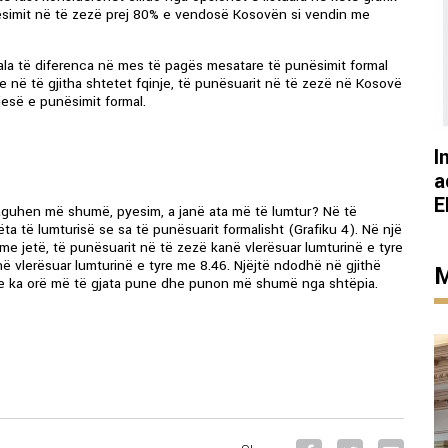
nësimit në të zezë prej 80% e vendosë Kosovën si vendin me
jala të diferenca në mes të pagës mesatare të punësimit formal
re në të gjitha shtetet fqinje, të punësuarit në të zezë në Kosovë
esë e punësimit formal.
I
a
E
aguhen më shumë, pyesim, a janë ata më të lumtur? Në të
ta të lumturisë se sa të punësuarit formalisht (Grafiku 4). Në një
 me jetë, të punësuarit në të zezë kanë vlerësuar lumturinë e tyre
ë vlerësuar lumturinë e tyre me 8.46. Njëjtë ndodhë në gjithë
M
ore ka orë më të gjata pune dhe punon më shumë nga shtëpia.