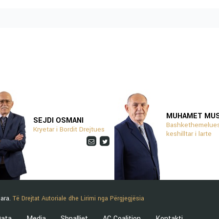
MUHAMET MU
SEJDI OSMANI
Bashkethemelues
Kryetar i Bordit Drejtues
keshilltar i larte
uara.
Të Drejtat Autoriale dhe Lirimi nga Përgjegjësia
ata
Media
Shpalljet
AC Coalition
Kontakti