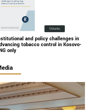
Shkarko
nstitutional and policy challenges in
dvancing tobacco control in Kosovo-
NG only
edia