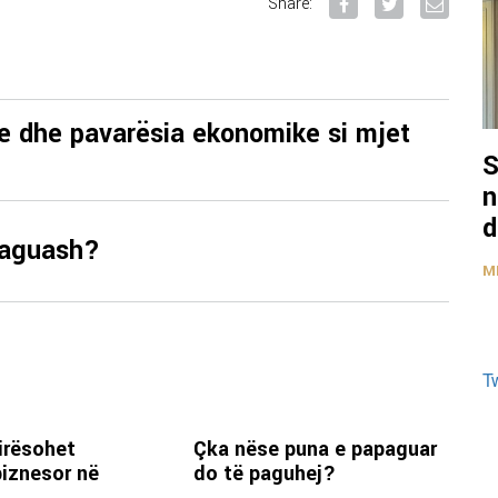
Share:
e dhe pavarësia ekonomike si mjet
S
n
d
paguash?
M
T
irësohet
Çka nëse puna e papaguar
biznesor në
do të paguhej?