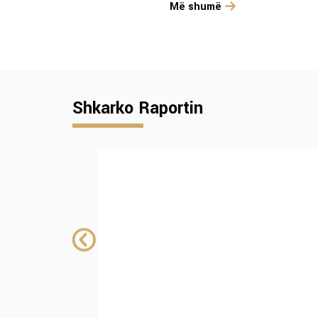
Më shumë
Shkarko Raportin
Institutional and
policy challenges
advancing tobac
control in Kosovo
ENG only
FINANCUAR NGA:
Shkarko