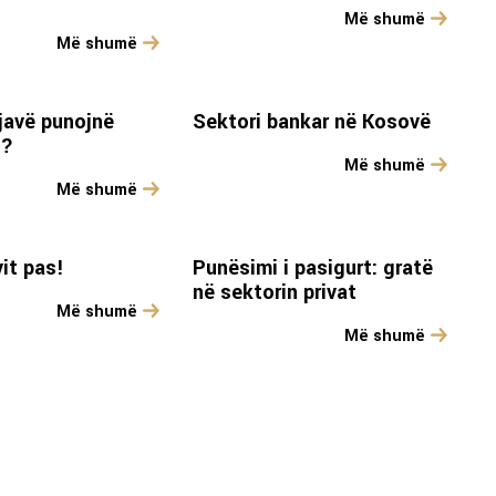
Më shumë
Më shumë
javë punojnë
Sektori bankar në Kosovë
t?
Më shumë
Më shumë
it pas!
Punësimi i pasigurt: gratë
në sektorin privat
Më shumë
Më shumë