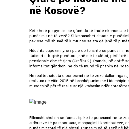
në Kosovë?
Këtë herë po pyesim se çfarë do të thotë ekonomia e f
punësimit në të zezë? Si krahasohet situata e punësim
pak ose më shumë të lumtur se sa ata që janë të punës
Ndoshta supozimi ynë i parë do të ishte se punësimi në
tatimet e fuqisë punëtore janë më të ulëtat, përfshirë t
pensionale dhe të tjera (Grafiku 2). Prandaj, në qoftë s
informalitet qëndron, ne do të mund të prisnim në Koso
Në realitet situata e punësimit në të zezë dallon nga r
realizuar në vitin 2015 në bashkëpunim me Lidershipin e 
mundësinë për të realizuar një krahasim ndër-shtetëror 
Fillimisht shohim se format tipike të punësimit në të zez
ardhurave të pa raportuara, mospagimi i kontributeve, dh
punësimit total të një shteti. Punësim në të zezë në kët