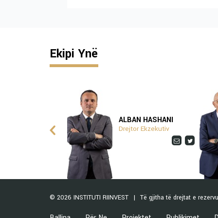
Ekipi Ynë
ITA ZHUSHI
ALBAN HASHANI
epcioniste
Drejtor Ekzekutiv
© 2026 INSTITUTI RIINVEST
Të gjitha të drejtat e rezerv
Ballina
Për Ne
Projektet
Publikimet
D