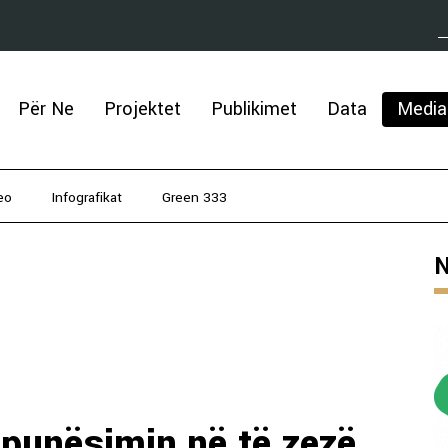
Për Ne
Projektet
Publikimet
Data
Media
eo
Infografikat
Green 333
N
punësimin në të zezë