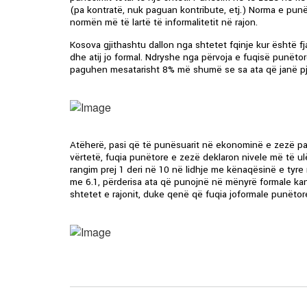
(pa kontratë, nuk paguan kontribute, etj.) Norma e pu
normën më të lartë të informalitetit në rajon.
Kosova gjithashtu dallon nga shtetet fqinje kur është f
dhe atij jo formal. Ndryshe nga përvoja e fuqisë punëto
paguhen mesatarisht 8% më shumë se sa ata që janë pj
Atëherë, pasi që të punësuarit në ekonominë e zezë p
vërtetë, fuqia punëtore e zezë deklaron nivele më të ulë
rangim prej 1 deri në 10 në lidhje me kënaqësinë e tyre
me 6.1, përderisa ata që punojnë në mënyrë formale kan
shtetet e rajonit, duke qenë që fuqia joformale punët