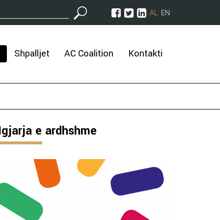
AL
EN
Shpalljet
AC Coalition
Kontakti
gjarja e ardhshme