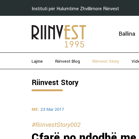
Instituti për Hulumtime Zhvillimore Riinvest
Ballina
Lajme
Riinvest Blog
Riinvest Story
Vid
Riinvest Story
ME:
23 Mar 2017
#RiinvestStory002
Çfarë po ndodhë me 