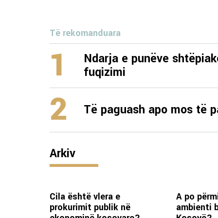
Të rekomanduara
1
Ndarja e punëve shtëpiak
fuqizimi
2
Të paguash apo mos të 
Arkiv
Cila është vlera e
A po përm
prokurimit publik në
ambienti 