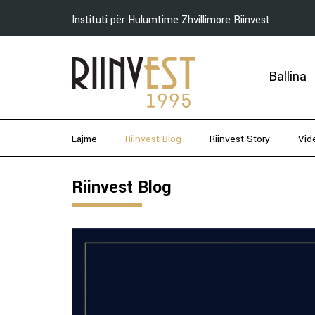
Instituti për Hulumtime Zhvillimore Riinvest
Ballina
Lajme
Riinvest Blog
Riinvest Story
Vid
Riinvest Blog