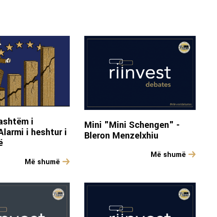
jashtëm i
Mini "Mini Schengen" -
larmi i heshtur i
Bleron Menzelxhiu
ë
Më shumë
Më shumë