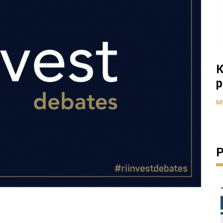
K
p
M
P