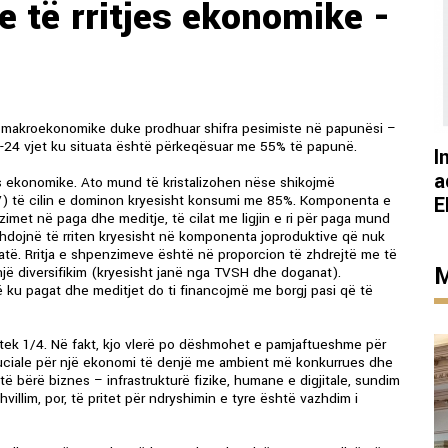
e të rritjes ekonomike -
 makroekonomike duke prodhuar shifra pesimiste në papunësi –
-24 vjet ku situata është përkeqësuar me 55% të papunë.
I
a
jes ekonomike. Ato mund të kristalizohen nëse shikojmë
V) të cilin e dominon kryesisht konsumi me 85%. Komponenta e
E
et në paga dhe meditje, të cilat me ligjin e ri për paga mund
zhdojnë të rriten kryesisht në komponenta joproduktive që nuk
të. Rritja e shpenzimeve është në proporcion të zhdrejtë me të
M
një diversifikim (kryesisht janë nga TVSH dhe doganat).
ë ku pagat dhe meditjet do ti financojmë me borgj pasi që të
tek 1/4. Në fakt, kjo vlerë po dëshmohet e pamjaftueshme për
ruciale për një ekonomi të denjë me ambient më konkurrues dhe
të bërë biznes – infrastrukturë fizike, humane e digjitale, sundim
zhvillim, por, të pritet për ndryshimin e tyre është vazhdim i