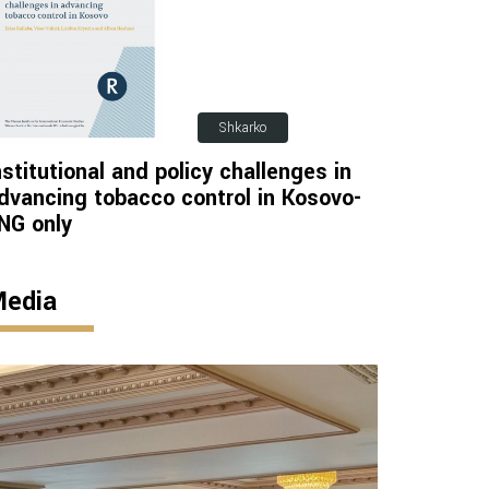
Shkarko
nstitutional and policy challenges in
dvancing tobacco control in Kosovo-
NG only
edia