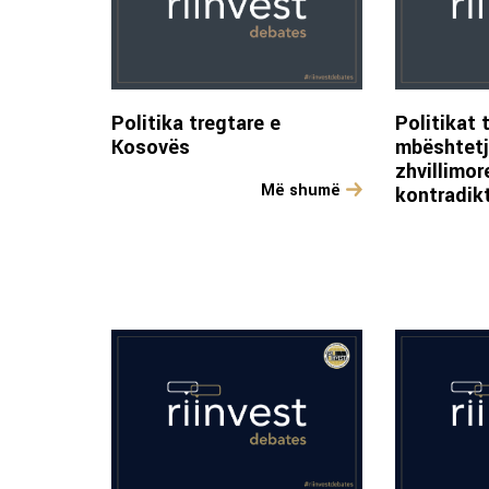
Politika tregtare e
Politikat 
Kosovës
mbështetj
zhvillimo
Më shumë
kontradik