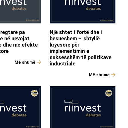
tregtare pa
Një shtet i fortë dhe i
e në nevojat
besueshem – shtyllë
re dhe me efekte
kryesore për
tore
implementimin e
suksesshëm të politikave
Më shumë
industriale
Më shumë