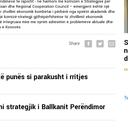
ndimeve të raportit - në harmoni me kornizën e Strategjisë për
opian dhe Regional Cooperation Council – emergjent është një
për zhvillim ekonomik kombëtar i përbërë nga spektri akademik dhe
jë kornizë-strategji gjithëpërfshirëse të zhvillimit ekonomik
të integruara mire me synim adresimin e problemeve aktuale dhe
a e Kosovës.
S
Share:
n
d
M
të punës si parakusht i rritjes
T
mi strategjik i Ballkanit Perëndimor