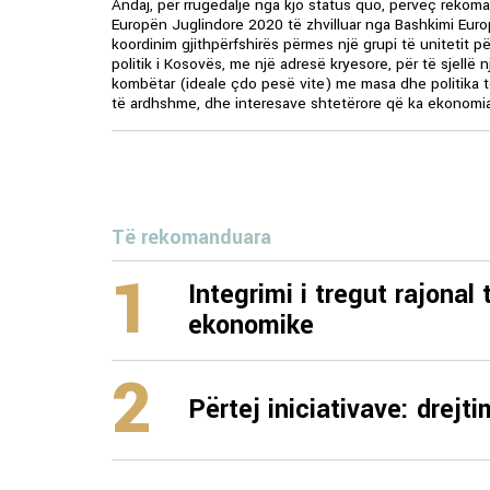
Andaj, për rrugëdalje nga kjo status quo, përveç rekoma
Europën Juglindore 2020 të zhvilluar nga Bashkimi Eur
koordinim gjithpërfshirës përmes një grupi të unitetit 
politik i Kosovës, me një adresë kryesore, për të sjellë n
kombëtar (ideale çdo pesë vite) me masa dhe politika 
të ardhshme, dhe interesave shtetërore që ka ekonomi
Të rekomanduara
1
Integrimi i tregut rajonal 
ekonomike
2
Përtej iniciativave: drejti