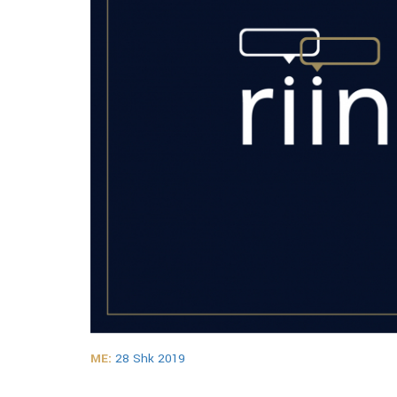
ME:
28 Shk 2019