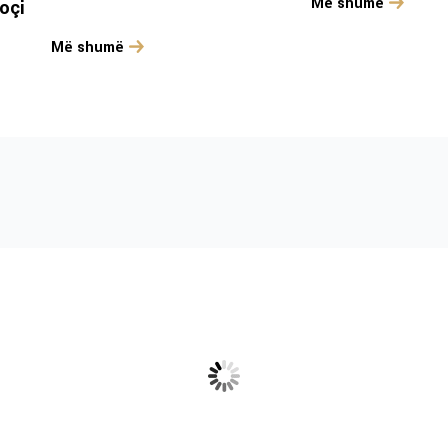
Më shumë
oçi
Më shumë
Zhvillimet në
 in
sektorin e kërkimeve
co
dhe inovacionit në
-
Kosovë 2023-2025
FINANCUAR NGA: