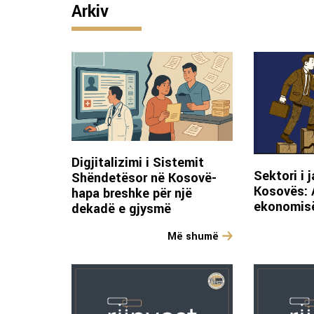
Arkiv
Digjitalizimi i Sistemit
Sektori i 
Shëndetësor në Kosovë-
Kosovës: A
hapa breshke për një
ekonomis
dekadë e gjysmë
Më shumë