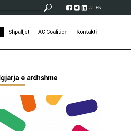
AL
EN
Shpalljet
AC Coalition
Kontakti
gjarja e ardhshme