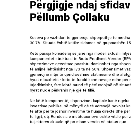
Përgjigje ndaj sfidav
Pëllumb Çollaku
Kosova po vazhdon të gjenerojë shpërputhje të mëdha
30.7%. Situata është kritike sidomos në grupmoshën 15
Këto pasoja konsideroj se janë nga modeli aktual i rrit
komponentët struktural të Bruto Prodhimit Vendor (BP
shpenzimeve qeveritare poashtu dominohet nga shpenzim
të arrijnë lehtësisht nga 1/3-ta në 50%. Shpenzimet va
gjenerojnë rritje të qëndrueshme afatmesme dhe afatgja
hyrat e buxhetit - këto të fundit kanë nevojë edhe për 
Rrjedhimisht, fare lehtë mund të përfundojmë në situat
hyrat nuk e përkrahin një gjë të tillë.
Në këtë komponentë, shpenzimet kapitale kanë ngelur 
investime publike, në mënyrë që të adresojë nevojat k
të aftë për të joshur investime të huaja direkte dhe për 
të ligjit, etj. Rëndësia e institucioneve është vitale për 
trajektores aktuale që po mban vendin në status-quo.