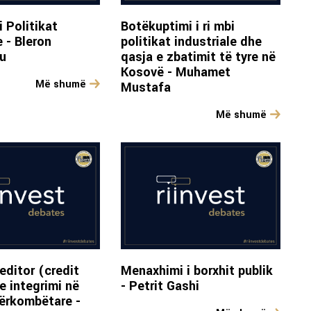
 Politikat
Botëkuptimi i ri mbi
e - Bleron
politikat industriale dhe
u
qasja e zbatimit të tyre në
Kosovë - Muhamet
Më shumë
Mustafa
Më shumë
editor (credit
Menaxhimi i borxhit publik
e integrimi në
- Petrit Gashi
dërkombëtare -