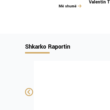
Valentin T
Më shumë
Shkarko Raportin
Institutional and
policy challenges
advancing tobac
control in Kosovo
ENG only
FINANCUAR NGA: