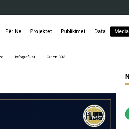
Për Ne
Projektet
Publikimet
Data
Media
eo
Infografikat
Green 333
N