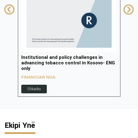
Institutional and policy challenges in
Zhvi
advancing tobacco control in Kosovo- ENG
inov
only
FIN
FINANCUAR NGA:
S
Shkarko
Ekipi Ynë