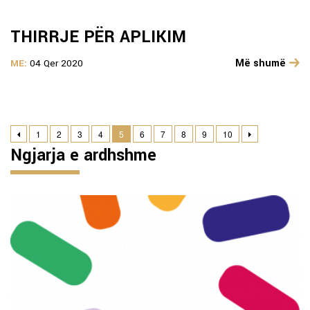
THIRRJE PËR APLIKIM
Më shumë
ME:
04 Qer 2020
1
2
3
4
5
6
7
8
9
10
Ngjarja e ardhshme