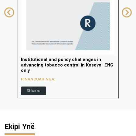
Institutional and policy challenges in
Zhvi
advancing tobacco control in Kosovo- ENG
inov
only
FIN
FINANCUAR NGA:
S
Shkarko
Ekipi Ynë