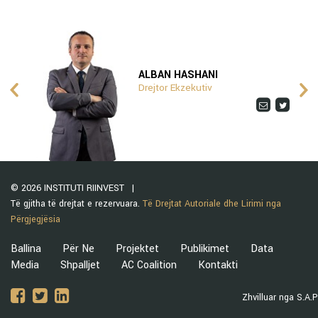
ALBAN HASHANI
Drejtor Ekzekutiv
© 2026 INSTITUTI RIINVEST
Të gjitha të drejtat e rezervuara.
Të Drejtat Autoriale dhe Lirimi nga
Përgjegjësia
Ballina
Për Ne
Projektet
Publikimet
Data
Media
Shpalljet
AC Coalition
Kontakti
Zhvilluar nga S.A.P