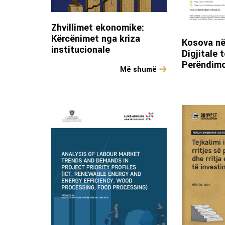
Zhvillimet ekonomike:
Kërcënimet nga kriza
Kosova në
institucionale
Digjitale 
Perëndim
Më shumë