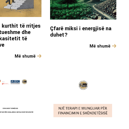
 kurthit të rritjes
Çfarë miksi i energjisë na
ftueshme dhe
duhet?
ikasitetit të
ve
Më shumë
Më shumë