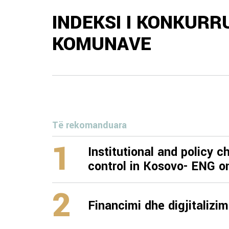
INDEKSI I KONKURR
KOMUNAVE
Të rekomanduara
1
Institutional and policy 
control in Kosovo- ENG o
2
Financimi dhe digjitalizi