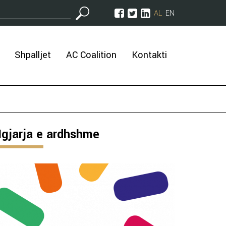
AL
EN
Shpalljet
AC Coalition
Kontakti
gjarja e ardhshme