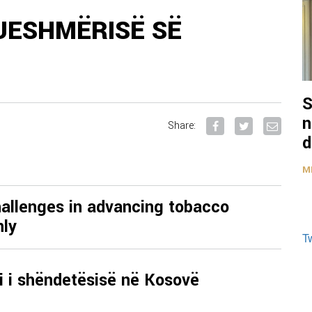
UESHMËRISË SË
S
n
Share:
d
M
challenges in advancing tobacco
nly
T
mi i shëndetësisë në Kosovë