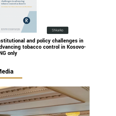
Shkarko
nstitutional and policy challenges in
dvancing tobacco control in Kosovo-
NG only
edia