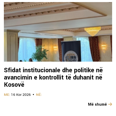
Sfidat institucionale dhe politike në
avancimin e kontrollit të duhanit në
Kosovë
ME:
16 Kor 2026
NË:
Më shumë