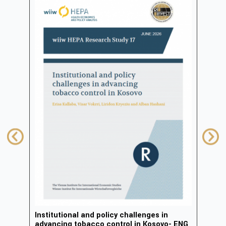
Institutional and policy challenges in
Zhvi
advancing tobacco control in Kosovo- ENG
inov