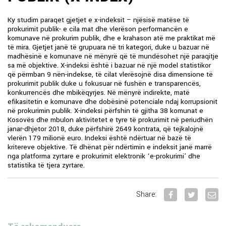
Ky studim paraqet gjetjet e x-indeksit – njësisë matëse të
prokurimit publik- e cila mat dhe vlerëson performancën e
komunave në prokurim publik, dhe e krahason atë me praktikat më
të mira. Gjetjet janë të grupuara në tri kategori, duke u bazuar në
madhësinë e komunave në mënyrë që të mundësohet një paraqitje
sa më objektive. X-indeksi është i bazuar në një model statistikor
që përmban 9 nën-indekse, të cilat vlerësojnë disa dimensione të
prokurimit publik duke u fokusuar në fushën e transparencës,
konkurrencës dhe mbikëqyrjes. Në mënyrë indirekte, matë
efikasitetin e komunave dhe dobësinë potenciale ndaj korrupsionit
në prokurimin publik. X-indeksi përfshin të gjitha 38 komunat e
Kosovës dhe mbulon aktivitetet e tyre të prokurimit në periudhën
janar-dhjetor 2018, duke përfshirë 2649 kontrata, që tejkalojnë
vlerën 179 milionë euro. Indeksi është ndërtuar në bazë të
kritereve objektive. Të dhënat për ndërtimin e indeksit janë marrë
nga platforma zyrtare e prokurimit elektronik ‘e-prokurimi’ dhe
statistika të tjera zyrtare.
Share: