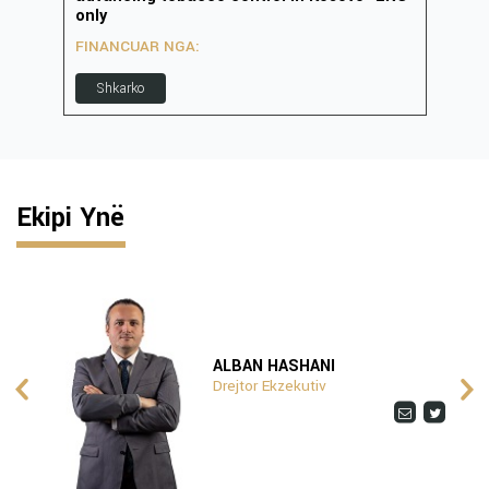
only
FIN
FINANCUAR NGA:
S
Shkarko
Ekipi Ynë
ALBAN HASHANI
Drejtor Ekzekutiv