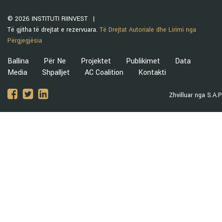
© 2026 INSTITUTI RIINVEST
Të gjitha të drejtat e rezervuara.
Të Drejtat Autoriale dhe Lirimi nga
Përgjegjësia
Ballina
Për Ne
Projektet
Publikimet
Data
Media
Shpalljet
AC Coalition
Kontakti
Zhvilluar nga S.A.P